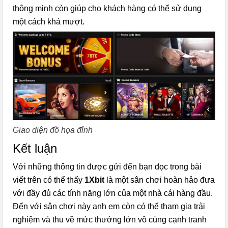
thông minh còn giúp cho khách hàng có thể sử dụng
một cách khá mượt.
Giao diện đồ họa đỉnh
Kết luận
Với những thông tin được gửi đến bạn đọc trong bài
viết trên có thể thấy
1Xbit
là một sân chơi hoàn hảo đưa
với đầy đủ các tính năng lớn của một nhà cái hàng đầu.
Đến với sân chơi này anh em còn có thể tham gia trải
nghiệm và thu về mức thưởng lớn vô cùng cạnh tranh