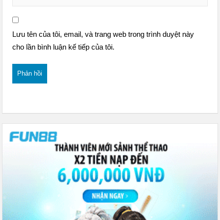
Lưu tên của tôi, email, và trang web trong trình duyệt này
cho lần bình luận kế tiếp của tôi.