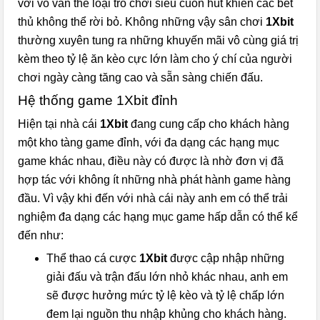
với vô vàn thể loại trò chơi siêu cuốn hút khiến các bet
thủ không thể rời bỏ. Không những vậy sân chơi
1Xbit
thường xuyên tung ra những khuyến mãi vô cùng giá trị
kèm theo tỷ lệ ăn kèo cực lớn làm cho ý chí của người
chơi ngày càng tăng cao và sẵn sàng chiến đấu.
Hệ thống game 1Xbit đỉnh
Hiện tại nhà cái
1Xbit
đang cung cấp cho khách hàng
một kho tàng game đỉnh, với đa dạng các hạng mục
game khác nhau, điều này có được là nhờ đơn vị đã
hợp tác với không ít những nhà phát hành game hàng
đầu. Vì vậy khi đến với nhà cái này anh em có thể trải
nghiệm đa dạng các hạng mục game hấp dẫn có thể kể
đến như:
Thể thao cá cược
1Xbit
được cập nhập những
giải đấu và trận đấu lớn nhỏ khác nhau, anh em
sẽ được hưởng mức tỷ lệ kèo và tỷ lệ chấp lớn
đem lại nguồn thu nhập khủng cho khách hàng.