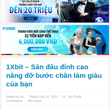
1Xbit – Sàn đấu đỉnh cao
nâng đỡ bước chân làm giàu
của bạn
Posted by ctv
Tháng Chín 19 , 2022
in :
Thủ Thuật
0 comments
493 Views