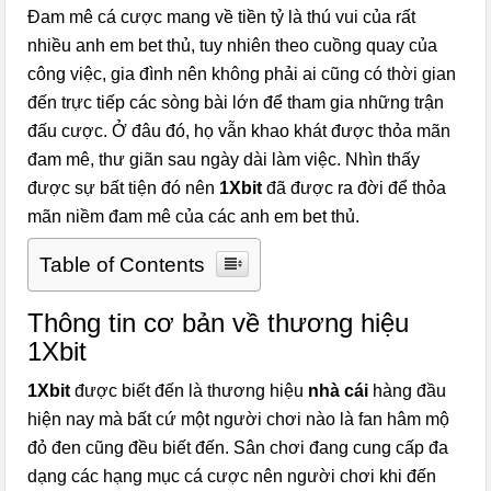
Đam mê cá cược mang về tiền tỷ là thú vui của rất
nhiều anh em bet thủ, tuy nhiên theo cuồng quay của
công việc, gia đình nên không phải ai cũng có thời gian
đến trực tiếp các sòng bài lớn để tham gia những trận
đấu cược. Ở đâu đó, họ vẫn khao khát được thỏa mãn
đam mê, thư giãn sau ngày dài làm việc. Nhìn thấy
được sự bất tiện đó nên
1Xbit
đã được ra đời để thỏa
mãn niềm đam mê của các anh em bet thủ.
Table of Contents
Thông tin cơ bản về thương hiệu
1Xbit
1Xbit
được biết đến là thương hiệu
nhà cái
hàng đầu
hiện nay mà bất cứ một người chơi nào là fan hâm mộ
đỏ đen cũng đều biết đến. Sân chơi đang cung cấp đa
dạng các hạng mục cá cược nên người chơi khi đến