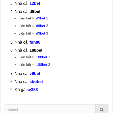
Nhà cái
12bet
Nhà cái
d9bet
Liên kết
d9bet
1
Liên kết
d9bet
2
Liên kết
d9bet
3
Nhà cái
fun88
Nhà cái
188bet
Liên kết
188bet
1
Liên kết
188bet
2
Nhà cái
v9bet
Nhà cái
sbobet
Đá gà
sv388