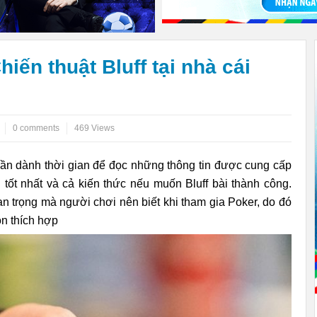
hiến thuật Bluff tại nhà cái
0 comments
469 Views
cần dành thời gian để đọc những thông tin được cung cấp
tốt nhất và cả kiến thức nếu muốn Bluff bài thành công.
 trọng mà người chơi nên biết khi tham gia Poker, do đó
ọn thích hợp