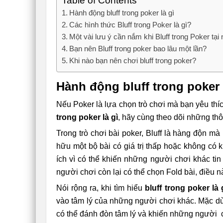
Table of Contents
Hành động bluff trong poker là gì
Các hình thức Bluff trong Poker là gì?
Một vài lưu ý cần nắm khi Bluff trong Poker tại
Bạn nên Bluff trong poker bao lâu một lần?
Khi nào bạn nên chơi bluff trong poker?
Hành động
bluff trong poker 
Nếu Poker là lựa chọn trò chơi mà bạn yêu thích
trong poker là gì
, hãy cùng theo dõi những thô
Trong trò chơi bài poker, Bluff là hàng độn m
hữu một bộ bài có giá trị thấp hoặc không có 
ích vì có thể khiến những người chơi khác ti
người chơi còn lại có thể chọn Fold bài, điều n
Nói rộng ra, khi tìm hiểu
bluff trong poker là 
vào tâm lý của những người chơi khác. Mặc d
có thể đánh đòn tâm lý và khiến những người