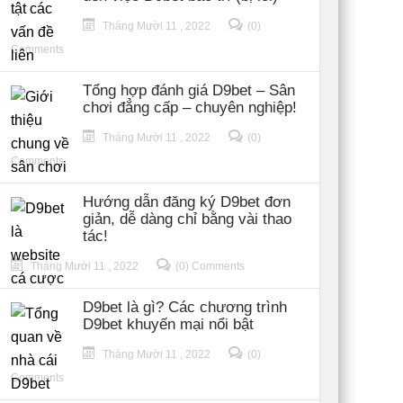
Tháng Mười 11 , 2022
(0)
Comments
Tổng hợp đánh giá D9bet – Sân
chơi đẳng cấp – chuyên nghiệp!
Tháng Mười 11 , 2022
(0)
Comments
Hướng dẫn đăng ký D9bet đơn
giản, dễ dàng chỉ bằng vài thao
tác!
Tháng Mười 11 , 2022
(0) Comments
D9bet là gì? Các chương trình
D9bet khuyến mại nổi bật
Tháng Mười 11 , 2022
(0)
Comments