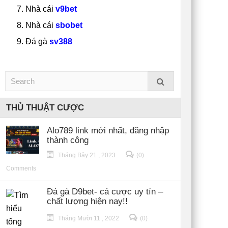
Nhà cái
v9bet
Nhà cái
sbobet
Đá gà
sv388
THỦ THUẬT CƯỢC
Alo789 link mới nhất, đăng nhập
thành công
Tháng Bảy 21 , 2023
(0)
Comments
Đá gà D9bet- cá cược uy tín –
chất lượng hiện nay!!
Tháng Mười 11 , 2022
(0)