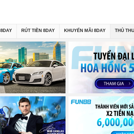
 8DAY
RÚT TIỀN 8DAY
KHUYẾN MÃI 8DAY
THỦ TH