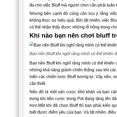
đa cho việc Bluff mà người chơi cần phải tuân 
Nhưng bên cạnh đó cũng cần lưu ý rằng việc 
không thực sự hiệu quả. Bởi tất nhiên, việc Bl
có thể nhận thấy được những lỗ hổng trong chi
Khi nào bạn nên chơi bluff t
Bạn nên Bluff khi nghĩ rằng mình có thể khiến đ
Bạn nên Bluff khi nghĩ rằng mình có thể khiến 
những khả năng giành chiến thắng sau khi các l
hiện các chiến lược Bluff tương tự. Vậy nên, vi
cần thiết.
Nếu đó là một ván cược khó khăn và bạn cảm t
trong khi tiền cược trong Pot đang tăng lên đ
hơn.Một khi đã chọn Bluff thì bạn phải kiên quy
biết được điểm yếu của bạn. Và tất nhiên, điều n