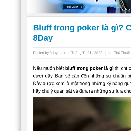
Bluff trong poker là gì? C
8Day
Posted by 8day Link
Tháng Tư 11 , 2022
in :
Thủ Thuật
Nếu muốn biết
bluff trong poker là gì
thì chỉ 
dưới dây. Bạn sẽ cần đến những sự chuẩn bị 
Đây được xem là một trong những kỹ năng quan
hãy chú ý quan sát và đưa ra những sự lựa ch