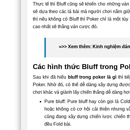
Thực tế thì Bluff cũng sẽ khiến cho những ván
sẽ dựa theo các lá bài mà người chơi nắm giữ
thì nếu không có Bluff thì Poker chỉ là một t
cao nhất sẽ thắng ván cược đó.
=>> Xem thêm:
Kinh nghiệm đánh
Các hình thức Bluff trong Pok
Sau khi đã hiểu
bluff trong poker là gì
thì t
Poker. Nhờ đó, có thể dễ dàng xây dựng được
chơi khác và giành lấy chiến thắng dễ dàng hơ
Pure bluff: Pure bluff hay còn gọi là Cold
hoặc không có cơ hội cải thiện nhưng vẫ
cũng đang xây dựng chiến lược chiến thắ
đều Fold bài.