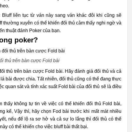
theo.
Bluff liên tục từ ván này sang ván khác đôi khi cũng sẽ
uff thường xuyên có thể khiến đối thủ cảm thấy nghi ngờ và
ến thuật đánh Poker của bạn.
rong poker?
ối thủ trên bàn cược Fold bài
đối thủ trên bàn cược Fold bài. Hãy đánh giá đối thủ và cả
á bài được chia. Tất nhiên, đối thủ cũng có thể đang thực
ệc quan sát và tính xác suất Fold bài của đối thủ sẽ là điều
hấy không tự tin về việc có thể khiến đối thủ Fold bài,
áng kể, Vậy thì, hãy chọn Fod bài trước khi mất mát nhiều
ết, nếu để lộ ra sơ hở và cả sự lo lắng thì đối thủ có thể
ày có thể khiến cho việc bluff bài thất bại.