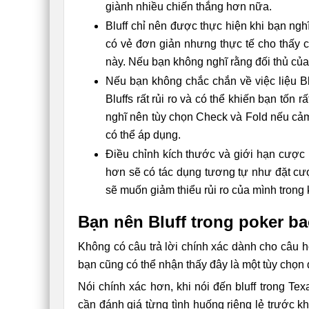
giành nhiều chiến thắng hơn nữa.
Bluff chỉ nên được thực hiện khi bạn ngh
có vẻ đơn giản nhưng thực tế cho thấy 
này. Nếu bạn không nghĩ rằng đối thủ của 
Nếu bạn không chắc chắn về việc liệu Blu
Bluffs rất rủi ro và có thể khiến bạn tố
nghĩ nên tùy chọn Check và Fold nếu cảm
có thể áp dụng.
Điều chỉnh kích thước và giới hạn cược 
hơn sẽ có tác dụng tương tự như đặt cượ
sẽ muốn giảm thiểu rủi ro của mình trong 
Bạn nên Bluff trong poker ba
Không có câu trả lời chính xác dành cho câu h
bạn cũng có thể nhận thấy đây là một tùy chọn 
Nói chính xác hơn, khi nói đến bluff trong Te
cần đánh giá từng tình huống riêng lẻ trước kh