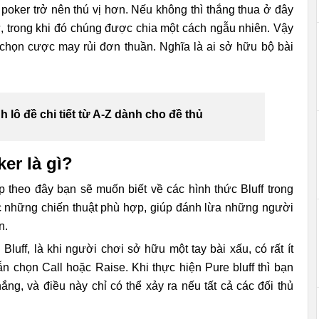
 poker trở nên thú vị hơn. Nếu không thì thắng thua ở đây
, trong khi đó chúng được chia một cách ngẫu nhiên. Vậy
ùy chọn cược may rủi đơn thuần. Nghĩa là ai sở hữu bộ bài
 lô đề chi tiết từ A-Z dành cho đề thủ
er là gì?
iếp theo đây bạn sẽ muốn biết về các hình thức Bluff trong
 những chiến thuật phù hợp, giúp đánh lừa những người
n.
 Bluff, là khi người chơi sở hữu một tay bài xấu, có rất ít
n chọn Call hoặc Raise. Khi thực hiện Pure bluff thì bạn
ng, và điều này chỉ có thể xảy ra nếu tất cả các đối thủ