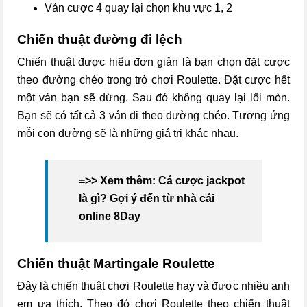
Ván cược 4 quay lại chọn khu vực 1, 2
Chiến thuật đường đi lệch
Chiến thuật được hiểu đơn giản là bạn chọn đặt cược
theo đường chéo trong trò chơi Roulette. Đặt cược hết
một ván bạn sẽ dừng. Sau đó không quay lại lối mòn.
Bạn sẽ có tất cả 3 ván đi theo đường chéo. Tương ứng
mỗi con đường sẽ là những giá trị khác nhau.
=>> Xem thêm:
Cá cược jackpot
là gì? Gợi ý đến từ nhà cái
online 8Day
Chiến thuật Martingale Roulette
Đây là chiến thuật chơi Roulette hay và được nhiều anh
em ưa thích. Theo đó chơi Roulette theo chiến thuật