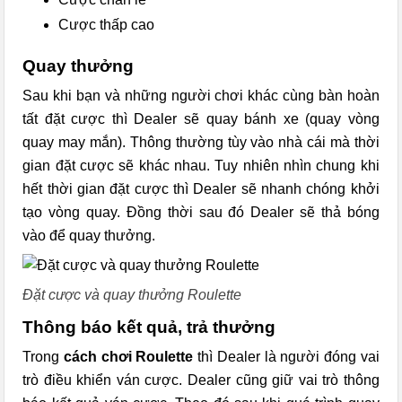
Cược thấp cao
Quay thưởng
Sau khi bạn và những người chơi khác cùng bàn hoàn
tất đặt cược thì Dealer sẽ quay bánh xe (quay vòng
quay may mắn). Thông thường tùy vào nhà cái mà thời
gian đặt cược sẽ khác nhau. Tuy nhiên nhìn chung khi
hết thời gian đặt cược thì Dealer sẽ nhanh chóng khởi
tạo vòng quay. Đồng thời sau đó Dealer sẽ thả bóng
vào để quay thưởng.
Đặt cược và quay thưởng Roulette
Thông báo kết quả, trả thưởng
Trong
cách chơi Roulette
thì Dealer là người đóng vai
trò điều khiển ván cược. Dealer cũng giữ vai trò thông