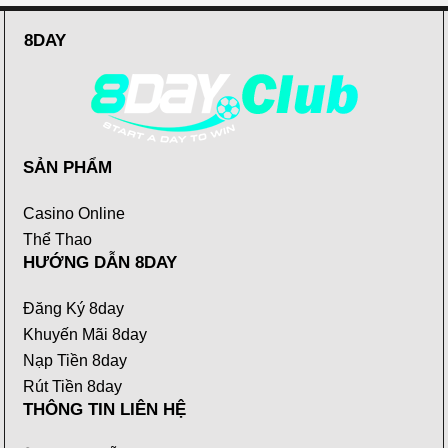
8DAY
SẢN PHẨM
Casino Online
Thể Thao
HƯỚNG DẪN 8DAY
Đăng Ký 8day
Khuyến Mãi 8day
Nạp Tiền 8day
Rút Tiền 8day
THÔNG TIN LIÊN HỆ