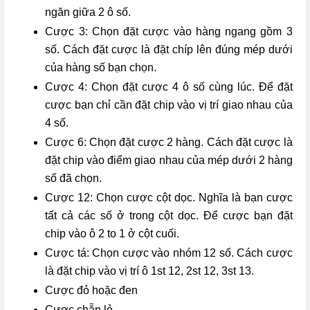
ngăn giữa 2 ô số.
Cược 3: Chọn đặt cược vào hàng ngang gồm 3
số. Cách đặt cược là đặt chíp lên đúng mép dưới
của hàng số bạn chọn.
Cược 4: Chọn đặt cược 4 ô số cùng lúc. Để đặt
cược bạn chỉ cần đặt chip vào vị trí giao nhau của
4 số.
Cược 6: Chọn đặt cược 2 hàng. Cách đặt cược là
đặt chip vào điểm giao nhau của mép dưới 2 hàng
số đã chọn.
Cược 12: Chọn cược cột dọc. Nghĩa là bạn cược
tất cả các số ở trong cột dọc. Để cược bạn đặt
chip vào ô 2 to 1 ở cột cuối.
Cược tá: Chọn cược vào nhóm 12 số. Cách cược
là đặt chip vào vị trí ô 1st 12, 2st 12, 3st 13.
Cược đỏ hoặc đen
Cược chẵn lẻ