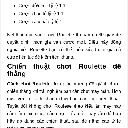
Cược đỏ/đen: Tỷ lệ 1:1
Cược chẵn lẻ tỷ lệ 1:1
Cược cao/thấp tỷ lệ 1:1
Kết thúc một ván cược Roulette thì bạn có 30 giây để
quyết định tham gia ván cược mới. Điều này đồng
nghĩa với Roulette bạn có thể thỏa sức tham gia cá
cược liên tục để kiếm tiền khủng.
Chiến thuật chơi Roulette dễ
thắng
Cách chơi Roulette
đơn giản nhưng để giành được
chiến thắng khi trải nghiệm bạn cần chút may mắn. Hơn
nữa với tư cách khách chơi bạn cần có chiến thuật.
Tuyệt đối không chơi Roulette theo kiểu ăn may hay
cảm tính thích cửa nào cược cửa đó. Thay vào đó bạn
hãy áp dụng các chiến thuật sau để nâng cao tỷ lệ