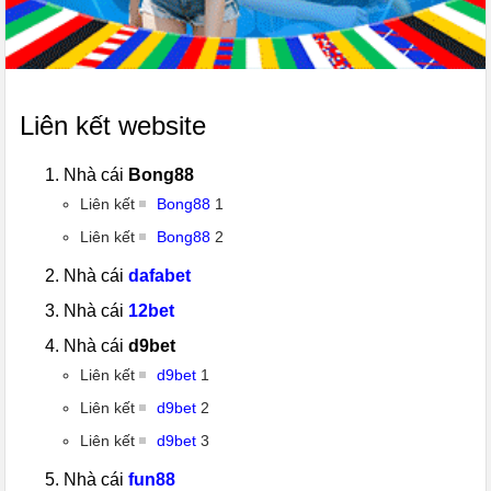
Liên kết website
Nhà cái
Bong88
Liên kết
Bong88
1
Liên kết
Bong88
2
Nhà cái
dafabet
Nhà cái
12bet
Nhà cái
d9bet
Liên kết
d9bet
1
Liên kết
d9bet
2
Liên kết
d9bet
3
Nhà cái
fun88