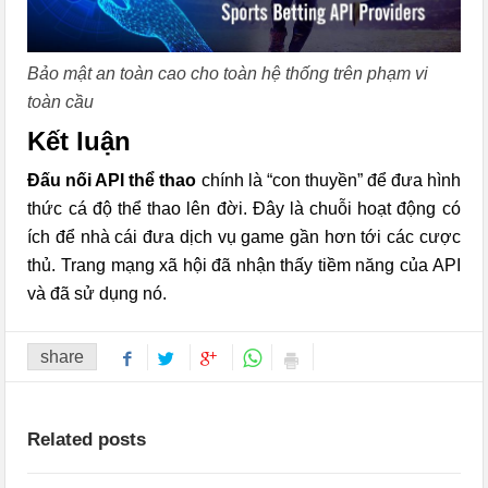
Bảo mật an toàn cao cho toàn hệ thống trên phạm vi
toàn cầu
Kết luận
Đấu nối API thể thao
chính là “con thuyền” để đưa hình
thức cá độ thể thao lên đời. Đây là chuỗi hoạt động có
ích để nhà cái đưa dịch vụ game gần hơn tới các cược
thủ. Trang mạng xã hội đã nhận thấy tiềm năng của API
và đã sử dụng nó.
share
Related posts