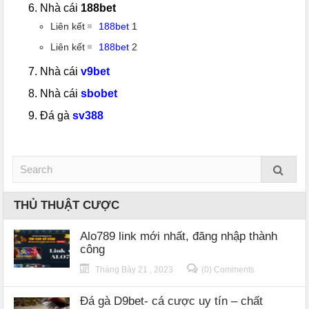
Nhà cái
188bet
Liên kết
188bet
1
Liên kết
188bet
2
Nhà cái
v9bet
Nhà cái
sbobet
Đá gà
sv388
THỦ THUẬT CƯỢC
Alo789 link mới nhất, đăng nhập thành
công
Tháng Bảy 21 , 2023
(0) Comments
Đá gà D9bet- cá cược uy tín – chất