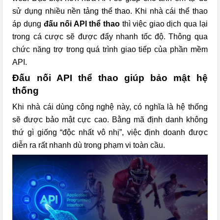
sử dụng nhiều nền tảng thể thao. Khi nhà cái thể thao
áp dụng
đấu nối API thể thao
thì việc giao dịch qua lại
trong cá cược sẽ được đẩy nhanh tốc độ. Thông qua
chức năng trợ trong quá trình giao tiếp của phần mềm
API.
Đấu nối API thể thao giúp bảo mật hệ
thống
Khi nhà cái dùng công nghệ này, có nghĩa là hệ thống
sẽ được bảo mật cực cao. Bằng mã định danh không
thứ gì giống “độc nhất vô nhị”, việc định doanh được
diễn ra rất nhanh dù trong phạm vi toàn cầu.