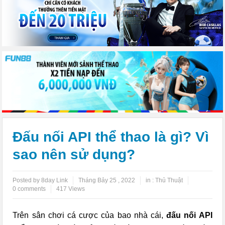
Đấu nối API thể thao là gì? Vì
sao nên sử dụng?
Posted by 8day Link
Tháng Bảy 25 , 2022
in :
Thủ Thuật
0 comments
417 Views
Trên sân chơi cá cược của bao nhà cái,
đấu nối API