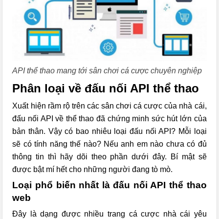
API thể thao mang tới sân chơi cá cược chuyên nghiệp
Phân loại về đấu nối API thể thao
Xuất hiện rầm rộ trên các sân chơi cá cược của nhà cái,
đấu nối API về thể thao đã chứng minh sức hút lớn của
bản thân. Vậy có bao nhiêu loại đấu nối API? Mỗi loại
sẽ có tính năng thế nào? Nếu anh em nào chưa có đủ
thông tin thì hãy dõi theo phần dưới đây. Bí mật sẽ
được bật mí hết cho những người đang tò mò.
Loại phổ biến nhất là đấu nối API thể thao
web
Đây là dạng được nhiều trang cá cược nhà cái yêu