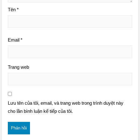
Tên
*
Email
*
Trang web
Lưu tên của tôi, email, và trang web trong trình duyệt này
cho lần bình luận kế tiếp của tôi.