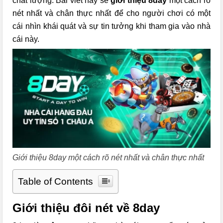
chất lượng. Bài viết này sẽ
giới thiệu 8day
một cách rõ
nét nhất và chân thực nhất để cho người chơi có một
cái nhìn khái quát và sự tin tưởng khi tham gia vào nhà
cái này.
Giới thiệu 8day một cách rõ nét nhất và chân thực nhất
Table of Contents
Giới thiệu đôi nét về 8day