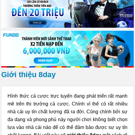
Giới thiệu 8day
Hình thức cá cược trực tuyến đang phát triển rất mạnh
mẽ trên thị trường cá cược. Chính vì thế có rất nhiều
nhà cái uy tín chất lượng đã ra đời. Cũng chính bởi sự
đa dạng và phong phú này người chơi không biết chọn
lựa vào nhà cái nào để có thể đảm bảo được sự uy tín