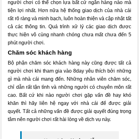
người chơi có thể chọn lựa bất cứ ngân hàng nào mà
tiện lợi nhất. Hơn nữa hệ thống giao dịch của nhà cái
rất rõ ràng và minh bạch, luôn hoàn thiện và cập nhật tất
cả các thông tin. Quá trình xử lý các giao dịch được
thực hiện vô cùng nhanh chóng chưa mất chưa đến 5
phút người chơi.
Chăm sóc khách hàng
Bộ phận chăm sóc khách hàng này cũng được tất cả
người chơi khi tham gia vào 8day yêu thích bởi những
gì mà nhà cái mang đến. Những nhân viên chăm sóc,
chỉ dẫn rất tận tình và những người có chuyên môn rất
cao. Bất cứ khi nào người chơi gặp vấn đề hay khó
khăn thì hãy liên hệ ngay với nhà cái để được giải
quyết. Tất cả những vấn đề được giải quyết đúng trọng
tâm nên người chơi rất hài lòng về dịch vụ này.