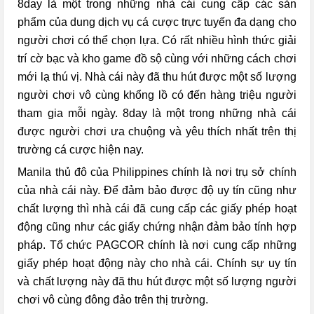
8day là một trong những nhà cái cung cấp các sản
phẩm của dung dịch vụ cá cược trực tuyến đa dạng cho
người chơi có thể chọn lựa. Có rất nhiều hình thức giải
trí cờ bạc và kho game đồ sộ cùng với những cách chơi
mới lạ thú vị. Nhà cái này đã thu hút được một số lượng
người chơi vô cùng khổng lồ có đến hàng triệu người
tham gia mỗi ngày. 8day là một trong những nhà cái
được người chơi ưa chuộng và yêu thích nhất trên thị
trường cá cược hiện nay.
Manila thủ đô của Philippines chính là nơi trụ sở chính
của nhà cái này. Để đảm bảo được độ uy tín cũng như
chất lượng thì nhà cái đã cung cấp các giấy phép hoạt
động cũng như các giấy chứng nhận đảm bảo tính hợp
pháp. Tổ chức PAGCOR chính là nơi cung cấp những
giấy phép hoạt động này cho nhà cái. Chính sự uy tín
và chất lượng này đã thu hút được một số lượng người
chơi vô cùng đông đảo trên thị trường.