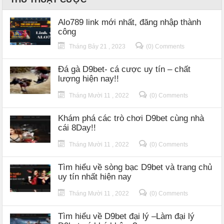
Alo789 link mới nhất, đăng nhập thành
công
Tháng Bảy 21 , 2023
(0) Comments
Đá gà D9bet- cá cược uy tín – chất
lượng hiện nay!!
Tháng Mười 11 , 2022
(0) Comments
Khám phá các trò chơi D9bet cùng nhà
cái 8Day!!
Tháng Mười 11 , 2022
(0) Comments
Tìm hiểu về sòng bạc D9bet và trang chủ
uy tín nhất hiện nay
Tháng Mười 11 , 2022
(0) Comments
Tìm hiểu về D9bet đại lý –Làm đại lý