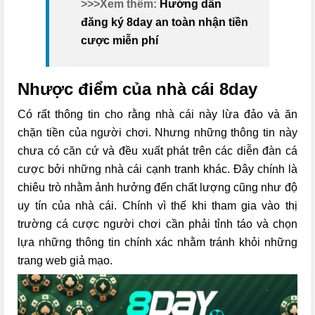
>>>Xem thêm:
Hướng dẫn
đăng ký 8day an toàn nhận tiền
cược miễn phí
Nhược điểm của nhà cái 8day
Có rất thông tin cho rằng nhà cái này lừa đảo và ăn
chặn tiền của người chơi. Nhưng những thông tin này
chưa có căn cứ và đều xuất phát trên các diễn đàn cá
cược bởi những nhà cái cạnh tranh khác. Đây chính là
chiêu trò nhằm ảnh hưởng đến chất lượng cũng như độ
uy tín của nhà cái. Chính vì thế khi tham gia vào thị
trường cá cược người chơi cần phải tỉnh táo và chọn
lựa những thông tin chính xác nhằm tránh khỏi những
trang web giả mạo.