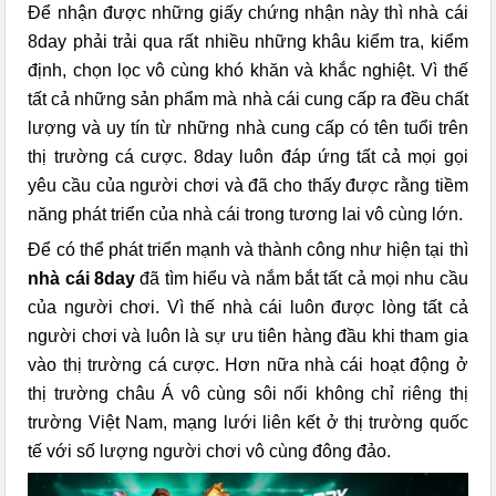
Để nhận được những giấy chứng nhận này thì nhà cái
8day phải trải qua rất nhiều những khâu kiểm tra, kiểm
định, chọn lọc vô cùng khó khăn và khắc nghiệt. Vì thế
tất cả những sản phẩm mà nhà cái cung cấp ra đều chất
lượng và uy tín từ những nhà cung cấp có tên tuổi trên
thị trường cá cược. 8day luôn đáp ứng tất cả mọi gọi
yêu cầu của người chơi và đã cho thấy được rằng tiềm
năng phát triển của nhà cái trong tương lai vô cùng lớn.
Để có thể phát triển mạnh và thành công như hiện tại thì
nhà cái 8day
đã tìm hiểu và nắm bắt tất cả mọi nhu cầu
của người chơi. Vì thế nhà cái luôn được lòng tất cả
người chơi và luôn là sự ưu tiên hàng đầu khi tham gia
vào thị trường cá cược. Hơn nữa nhà cái hoạt động ở
thị trường châu Á vô cùng sôi nổi không chỉ riêng thị
trường Việt Nam, mạng lưới liên kết ở thị trường quốc
tế với số lượng người chơi vô cùng đông đảo.