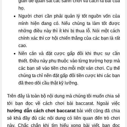
gian để quan sát các sảnh chơi và cách ra bài của
họ.
Người chơi cần phải quản lý tốt nguồn vốn của
mình hiện đang có. Nếu chúng ta làm tốt được
những điều này thì ít khi bị thua lỗ. Nói một cách
chính xác thì cơ hội chiến thắng của các bạn là rất
cao.
Nên căn và đặt cược gấp đôi khi thực sự cần
thiết. Điều này phụ thuộc vào từng trường hợp mà
các bạn sẽ vào tiền cho mỗi một ván chơi. Cụ thể
chúng ta chỉ nên đặt gấp đôi tiền cược khi các bạn
đã theo dõi cầu thật kỹ lưỡng.
Trên đây là toàn bộ nội dung mà chúng tôi muốn chia sẻ
tới bạn đọc về cách chơi bài baccarat. Ngoài việc
hướng dẫn cách chơi baccarat
bài viết cũng đã chia
sẻ khá đầy đủ các nội dung có liên quan đến trò chơi
này. Chắc chắn khi tìm hiểu xong bài viết, bạn đọc