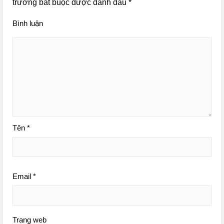
trường bắt buộc được đánh dấu
*
Bình luận
Tên
*
Email
*
Trang web