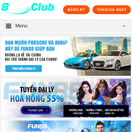
ĐĂNG KÝ
THAM GIA NGAY
Menu