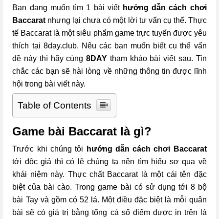
Bạn đang muốn tìm 1 bài viết
hướng dẫn cách chơi
Baccarat
nhưng lại chưa có một lời tư vấn cụ thể. Thực
tế Baccarat là một siêu phẩm game trực tuyến được yêu
thích tại 8day.club. Nêu các bạn muốn biết cụ thể vấn
đề này thì hãy cùng
8DAY
tham khảo bài viết sau. Tin
chắc các bạn sẽ hài lòng về những thông tin được lĩnh
hội trong bài viết này.
Table of Contents
Game bài Baccarat là gì?
Trước khi chúng tôi
hướng dẫn cách chơi Baccarat
tới độc giả thì có lẽ chúng ta nên tìm hiểu sơ qua về
khái niệm này. Thực chất Baccarat là một cái tên đặc
biệt của bài cào. Trong game bài có sử dụng tới 8 bộ
bài Tay và gồm có 52 lá. Một điều đặc biệt là mỗi quân
bài sẽ có giá trị bằng tổng cả số điểm được in trên lá