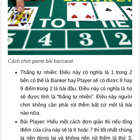
Cách chơi game bài baccarat
Thắng tự nhiên: Điều này có nghĩa là 1 trong 2
bên có thể là Banker hay Player sẽ có được 8 hay
9 điểm trong 2 lá bài đầu. Điều này có nghĩa là họ
sẽ được tính là “thắng tự nhiên”. Điều này người
chơi không cần phải rút thêm bất cứ một lá bài
nào nữa.
Bài Player: Hiểu một cách đơn giản thì nếu tổng
điểm của cửa này sẽ là 6 hoặc 7 thì tốt nhất chúng
ta nên dừng lại và không nên rút thêm lá thứ 3.