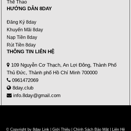
Thể Thao
HƯỚNG DẪN 8DAY
Đăng Ký 8day
Khuyến Mãi 8day
Nạp Tiền 8day
Rút Tiền 8day
THÔNG TIN LIÊN HỆ
109 Nguyễn Cơ Thạch, An Lợi Đông, Thành Phố
Thủ Đức, Thành phố Hồ Chí Minh 700000
0961472069
8day.club
info.8day@gmail.com
© Copyright by
8day Link
|
Giới Thiệu
|
Chính Sách Bảo Mật
|
Liên Hệ