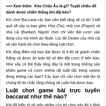
=>> Xem thêm:
Kèo Châu Âu là gì? Tuyệt chiêu để
dành được chiến thắng khi đặt kèo?
Khi chơi Baccarat các bạn nên biết rằng sẽ có tới 3 kết
quả sẽ xảy ra bao gồm: Hòa (Tie), nhà con (Player) và
nhà cái (Banker). Người chơi chỉ việc đặt cược vào
đúng cửa mà mình dự đoán. Lúc đó Dealer của nhà cái
sẽ vận hành trò chơi theo đúng luật chơi.
Khi tổng điểm mà bạn đạt được là 9 thì sẽ giành chiến
thắng và được ăn toàn bộ số tiền đặt cược ở trên bàn.
Như vậy có thể thấy rằng đây là một trong những sản
phẩm game cá cược online rất xuất sắc trong casino
đúng không các bạn? Các bạn chỉ cần chơi một lần là
chúng tôi tin chắc rằng chúng sẽ cuốn hút được bạn.
Luật chơi game bài trực tuyến
baccarat như thế nào?
Khi đã hiểu rõ về siêu phẩm của trò chơi này thì ý định