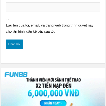
Lưu tên của tôi, email, và trang web trong trình duyệt này
cho lần bình luận kế tiếp của tôi.