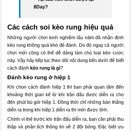
8Day?
Các cách soi kèo rung hiệu quả
Những người chơi kinh nghiệm lâu năm đã nhận định
kèo rung không quá khó đẻ đánh. Do đó ngay cả người
chơi mới cũng có thể dễ dàng làm chủ loại kèo cược
này. Vậy hãy tiếp tục theo dõi nội dung bên dưới để biết
cách đánh
kèo rung là gì
?
Đánh kèo rung ở hiệp 1
Khi chọn cách đánh hiệp 1 thì bạn phải quan tâm đến
khoảng thời gian kể từ khi trận đấu được diễn ra cho
đến phút bù giờ hiệp 1. Đồng thời chỉ những bàn thắng
diễn ra trong khi hiệp 1 diễn ra thì mới được tính.
Chính vì thế trước khi trận đấu diễn ra, bạn cần phải thu
thập và phân tích thông tin về 2 đội bóng. Đặc biệt ưu