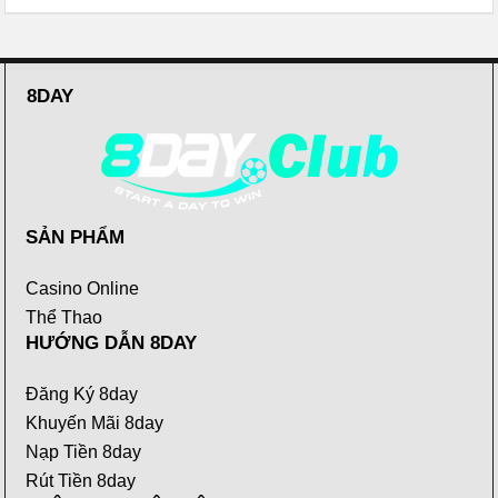
8DAY
SẢN PHẨM
Casino Online
Thể Thao
HƯỚNG DẪN 8DAY
Đăng Ký 8day
Khuyến Mãi 8day
Nạp Tiền 8day
Rút Tiền 8day