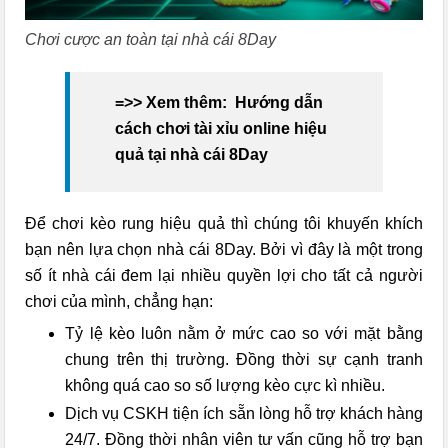
Chơi cược an toàn tại nhà cái 8Day
=>> Xem thêm:
Hướng dẫn
cách chơi tài xỉu online hiệu
quả tại nhà cái 8Day
Để chơi kèo rung hiệu quả thì chúng tôi khuyến khích
bạn nên lựa chọn nhà cái 8Day. Bởi vì đây là một trong
số ít nhà cái đem lại nhiều quyền lợi cho tất cả người
chơi của mình, chẳng hạn:
Tỷ lệ kèo luôn nằm ở mức cao so với mặt bằng
chung trên thị trường. Đồng thời sự cạnh tranh
không quá cao so số lượng kèo cực kì nhiều.
Dịch vụ CSKH tiện ích sẵn lòng hỗ trợ khách hàng
24/7. Đồng thời nhân viên tư vấn cũng hỗ trợ bạn