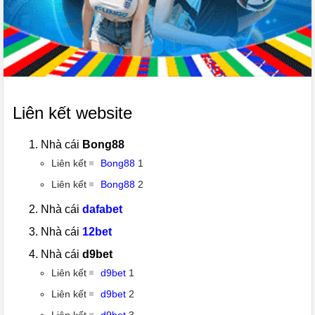
Liên kết website
Nhà cái
Bong88
Liên kết
Bong88
1
Liên kết
Bong88
2
Nhà cái
dafabet
Nhà cái
12bet
Nhà cái
d9bet
Liên kết
d9bet
1
Liên kết
d9bet
2