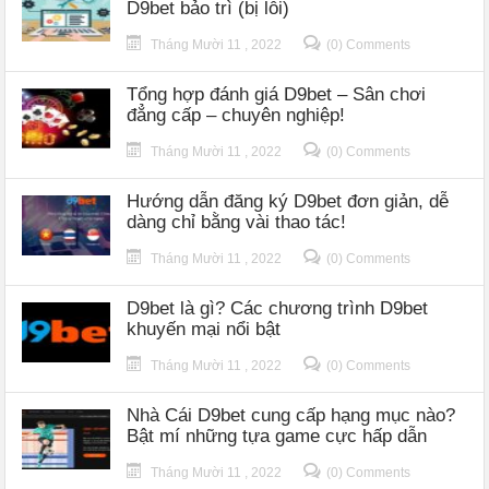
D9bet bảo trì (bị lỗi)
Tháng Mười 11 , 2022
(0) Comments
Tổng hợp đánh giá D9bet – Sân chơi
đẳng cấp – chuyên nghiệp!
Tháng Mười 11 , 2022
(0) Comments
Hướng dẫn đăng ký D9bet đơn giản, dễ
dàng chỉ bằng vài thao tác!
Tháng Mười 11 , 2022
(0) Comments
D9bet là gì? Các chương trình D9bet
khuyến mại nổi bật
Tháng Mười 11 , 2022
(0) Comments
Nhà Cái D9bet cung cấp hạng mục nào?
Bật mí những tựa game cực hấp dẫn
Tháng Mười 11 , 2022
(0) Comments