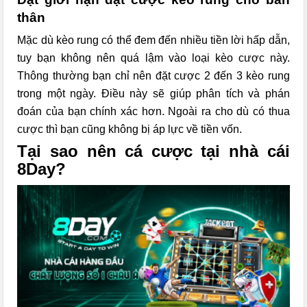
thân
Mặc dù kèo rung có thể đem đến nhiều tiền lời hấp dẫn,
tuy bạn không nên quá lậm vào loại kèo cược này.
Thông thường bạn chỉ nên đặt cược 2 đến 3 kèo rung
trong một ngày. Điều này sẽ giúp phân tích và phán
đoán của bạn chính xác hơn. Ngoài ra cho dù có thua
cược thì bạn cũng không bị áp lực về tiền vốn.
Tại sao nên cá cược tại nhà cái
8Day?