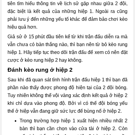
tiên tìm hiểu thông tin về lịch sử gặp nhau giữa 2 đội,
đặc biệt là kết quả của những hiệp 1. Ngoài ra cũng
phải lưu ý đến những yếu tố khác để đảm bảo chơi kèo
hiệu quả hơn.
Giả sử ở 15 phút đầu tiên kể từ khi trận đấu diễn ra mà
vẫn chưa có bàn thắng nào, thì bạn nên từ bỏ kèo rung
hiệp 1. Hãy tiếp tục theo dõi trận đấu để xem có nên đặt
cược ở kèo rung hiệp 2 hay không.
Đánh kèo rung ở hiệp 2
Sau khi đã quan sát tình hình trận đấu hiệp 1 thì bạn đã
phần nào thấy được phong độ hiện tại của 2 đội bóng.
Tuy nhiên không thể vội vàng xác định kết quả ở hiệp 2
khi chỉ dựa vào phong độ. Bởi vì có thể đội bóng yếu
thế ở hiệp vẫn đang giữ sức lực để bùng nổ ở hiệp 2.
Trong trường hợp hiệp 1 xuất hiện nhiều nhất 2
bàn thì bạn cần chọn vào cửa tài ở hiệp 2. Còn