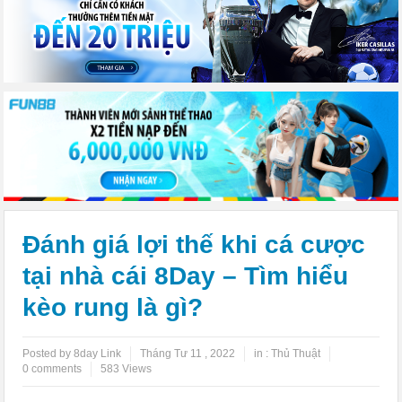
Đánh giá lợi thế khi cá cược
tại nhà cái 8Day – Tìm hiểu
kèo rung là gì?
Posted by 8day Link
Tháng Tư 11 , 2022
in :
Thủ Thuật
0 comments
583 Views