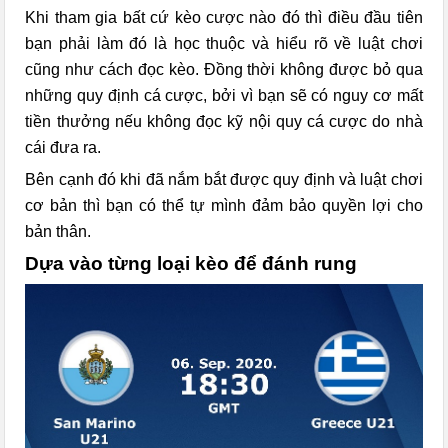
Khi tham gia bất cứ kèo cược nào đó thì điều đầu tiên
bạn phải làm đó là học thuộc và hiểu rõ về luật chơi
cũng như cách đọc kèo. Đồng thời không được bỏ qua
những quy định cá cược, bởi vì bạn sẽ có nguy cơ mất
tiền thưởng nếu không đọc kỹ nội quy cá cược do nhà
cái đưa ra.
Bên cạnh đó khi đã nắm bắt được quy định và luật chơi
cơ bản thì bạn có thể tự mình đảm bảo quyền lợi cho
bản thân.
Dựa vào từng loại kèo để đánh rung