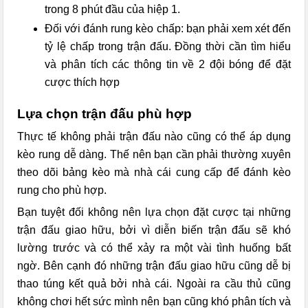
trong 8 phút đầu của hiệp 1.
Đối với đánh rung kèo chấp: bạn phải xem xét đến
tỷ lệ chấp trong trận đấu. Đồng thời cần tìm hiểu
và phân tích các thông tin về 2 đội bóng để đặt
cược thích hợp
Lựa chọn trận đấu phù hợp
Thực tế không phải trận đấu nào cũng có thể áp dụng
kèo rung dễ dàng. Thế nên bạn cần phải thường xuyên
theo dõi bảng kèo mà nhà cái cung cấp để đánh kèo
rung cho phù hợp.
Bạn tuyệt đối không nên lựa chọn đặt cược tại những
trận đấu giao hữu, bởi vì diễn biến trận đấu sẽ khó
lường trước và có thể xảy ra một vài tình huống bất
ngờ. Bên cạnh đó những trận đấu giao hữu cũng dễ bị
thao túng kết quả bởi nhà cái. Ngoài ra cầu thủ cũng
không chơi hết sức mình nên bạn cũng khó phân tích và