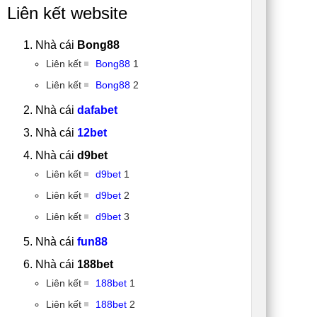
Liên kết website
Nhà cái
Bong88
Liên kết
Bong88
1
Liên kết
Bong88
2
Nhà cái
dafabet
Nhà cái
12bet
Nhà cái
d9bet
Liên kết
d9bet
1
Liên kết
d9bet
2
Liên kết
d9bet
3
Nhà cái
fun88
Nhà cái
188bet
Liên kết
188bet
1
Liên kết
188bet
2