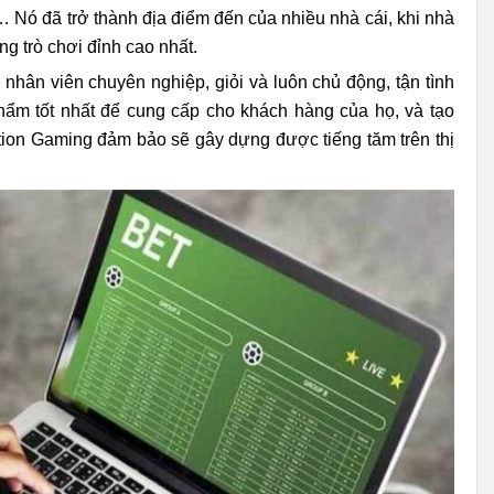
,… Nó đã trở thành địa điểm đến của nhiều nhà cái, khi nhà
g trò chơi đỉnh cao nhất.
 nhân viên chuyên nghiệp, giỏi và luôn chủ động, tận tình
phẩm tốt nhất để cung cấp cho khách hàng của họ, và tạo
ution Gaming đảm bảo sẽ gây dựng được tiếng tăm trên thị