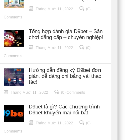
Tháng Mười 11 , 2022
(0)
Comments
Tổng hợp đánh giá D9bet – Sân
chơi đẳng cấp – chuyên nghiệp!
Tháng Mười 11 , 2022
(0)
Comments
Hướng dẫn đăng ký D9bet đơn
giản, dễ dàng chỉ bằng vài thao
tác!
Tháng Mười 11 , 2022
(0) Comments
D9bet là gì? Các chương trình
D9bet khuyến mại nổi bật
Tháng Mười 11 , 2022
(0)
Comments