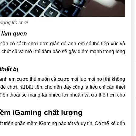
ạng trò chơi
 làm quen
g cần có cách chơi đơn giản để anh em có thể tiếp xúc và
 chút cũ và mới thì đảm bảo sẽ gây điểm mạnh trong lòng
iết bị
u anh em cược thủ muốn cá cược mọi lúc mọi nơi thì không
 chơi, rất bất tiện. cho nên đây cũng là tiêu chí cần thiết
điện thoại se mang lại nhiều lợi nhuận và ưu thế hơn cho
mềm iGaming chất lượng
́t triển phần mềm iGaming nào tốt và uy tín. Có thể kể đến