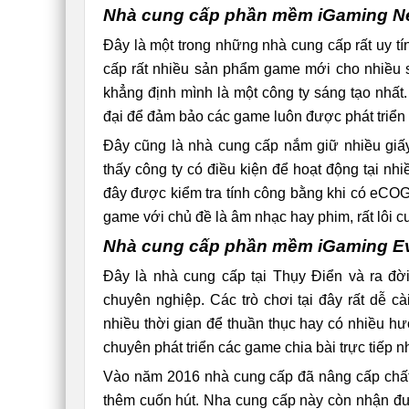
Nhà cung cấp phần mềm iGaming N
Đây là một trong những nhà cung cấp rất uy tín 
cấp rất nhiều sản phẩm game mới cho nhiều s
khẳng định mình là một công ty sáng tạo nhất.
đại để đảm bảo các game luôn được phát triển 
Đây cũng là nhà cung cấp nắm giữ nhiều giấ
thấy công ty có điều kiện để hoạt động tại n
đây được kiểm tra tính công bằng khi có eCO
game với chủ đề là âm nhạc hay phim, rất lôi c
Nhà cung cấp phần mềm iGaming 
Đây là nhà cung cấp tại Thụy Điển và ra đời
chuyên nghiệp. Các trò chơi tại đây rất dễ 
nhiều thời gian để thuần thục hay có nhiều h
chuyên phát triển các game chia bài trực tiếp 
Vào năm 2016 nhà cung cấp đã nâng cấp chất l
thêm cuốn hút. Nha cung cấp này còn nhận đượ