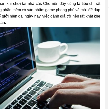
 khi chơi tại nhà cái. Cho nên đây cũng là tiêu chí rất
ững phần mềm có sản phẩm game phong phú và mới để đáp
giới hiện đại ngày nay, việc đánh giá trở nên rất khắt khe
cần.