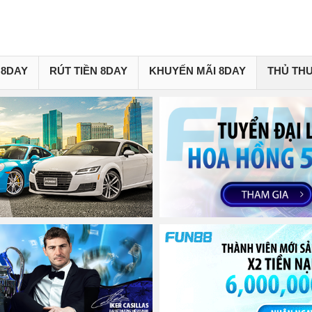
 8DAY
RÚT TIỀN 8DAY
KHUYẾN MÃI 8DAY
THỦ TH