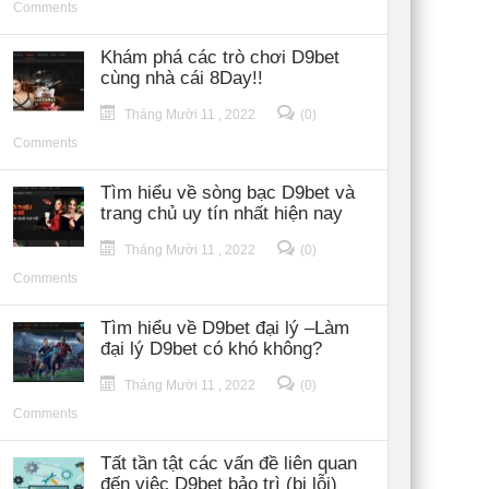
Comments
Khám phá các trò chơi D9bet
cùng nhà cái 8Day!!
Tháng Mười 11 , 2022
(0)
Comments
Tìm hiểu về sòng bạc D9bet và
trang chủ uy tín nhất hiện nay
Tháng Mười 11 , 2022
(0)
Comments
Tìm hiểu về D9bet đại lý –Làm
đại lý D9bet có khó không?
Tháng Mười 11 , 2022
(0)
Comments
Tất tần tật các vấn đề liên quan
đến việc D9bet bảo trì (bị lỗi)