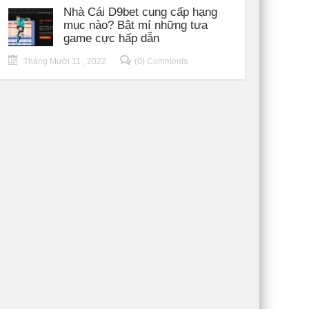
Nhà Cái D9bet cung cấp hạng
mục nào? Bật mí những tựa
game cực hấp dẫn
Tháng Mười 11 , 2022
(0) Comments