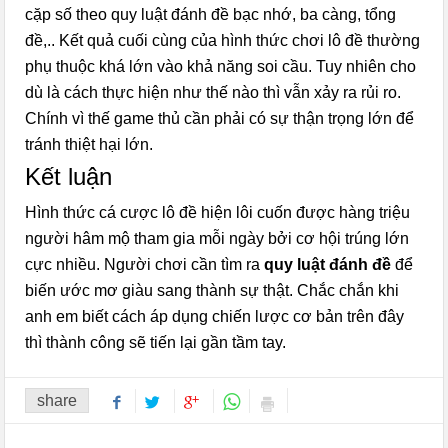
cặp số theo quy luật đánh đề bạc nhớ, ba càng, tổng
đề,.. Kết quả cuối cùng của hình thức chơi lô đề thường
phụ thuộc khá lớn vào khả năng soi cầu. Tuy nhiên cho
dù là cách thực hiện như thế nào thì vẫn xảy ra rủi ro.
Chính vì thế game thủ cần phải có sự thận trọng lớn để
tránh thiệt hại lớn.
Kết luận
Hình thức cá cược lô đề hiện lôi cuốn được hàng triệu
người hâm mộ tham gia mỗi ngày bởi cơ hội trúng lớn
cực nhiều. Người chơi cần tìm ra
quy luật đánh đề
để
biến ước mơ giàu sang thành sự thật. Chắc chắn khi
anh em biết cách áp dụng chiến lược cơ bản trên đây
thì thành công sẽ tiến lại gần tầm tay.
share