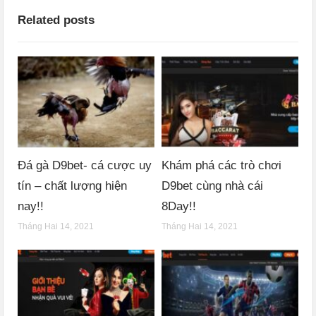
Related posts
Đá gà D9bet- cá cược uy
Khám phá các trò chơi
tín – chất lượng hiện
D9bet cùng nhà cái
nay!!
8Day!!
Tháng Hai 14, 2021
Tháng Hai 14, 2021