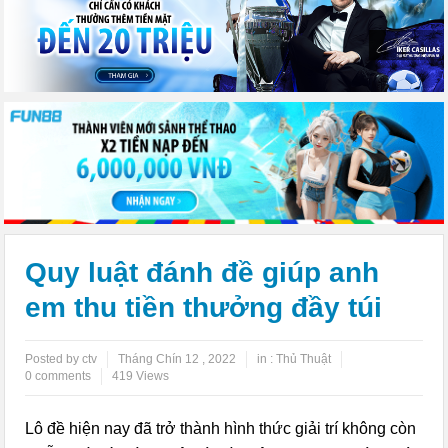
Quy luật đánh đề giúp anh
em thu tiền thưởng đầy túi
Posted by ctv
Tháng Chín 12 , 2022
in :
Thủ Thuật
0 comments
419 Views
Lô đề hiện nay đã trở thành hình thức giải trí không còn