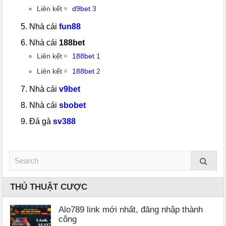
Liên kết
d9bet
3
Nhà cái
fun88
Nhà cái
188bet
Liên kết
188bet
1
Liên kết
188bet
2
Nhà cái
v9bet
Nhà cái
sbobet
Đá gà
sv388
THỦ THUẬT CƯỢC
Alo789 link mới nhất, đăng nhập thành
công