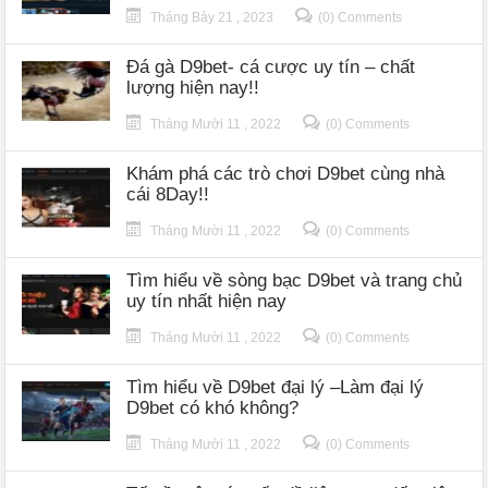
Tháng Bảy 21 , 2023
(0) Comments
Đá gà D9bet- cá cược uy tín – chất
lượng hiện nay!!
Tháng Mười 11 , 2022
(0) Comments
Khám phá các trò chơi D9bet cùng nhà
cái 8Day!!
Tháng Mười 11 , 2022
(0) Comments
Tìm hiểu về sòng bạc D9bet và trang chủ
uy tín nhất hiện nay
Tháng Mười 11 , 2022
(0) Comments
Tìm hiểu về D9bet đại lý –Làm đại lý
D9bet có khó không?
Tháng Mười 11 , 2022
(0) Comments