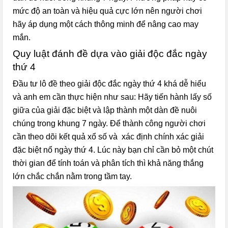
mức độ an toàn và hiệu quả cực lớn nên người chơi
hãy áp dụng một cách thông minh để nâng cao may
mắn.
Quy luật đánh đề dựa vào giải độc đắc ngày
thứ 4
Đầu tư lô đề theo giải độc đắc ngày thứ 4 khá dễ hiểu
và anh em cần thực hiện như sau: Hãy tiến hành lấy số
giữa của giải đặc biệt và lập thành một dàn đề nuôi
chúng trong khung 7 ngày. Để thành công người chơi
cần theo dõi kết quả xổ số và xác định chính xác giải
đặc biệt nổ ngày thứ 4. Lúc này bạn chỉ cần bỏ một chút
thời gian để tính toán và phân tích thì khả năng thắng
lớn chắc chắn nằm trong tầm tay.