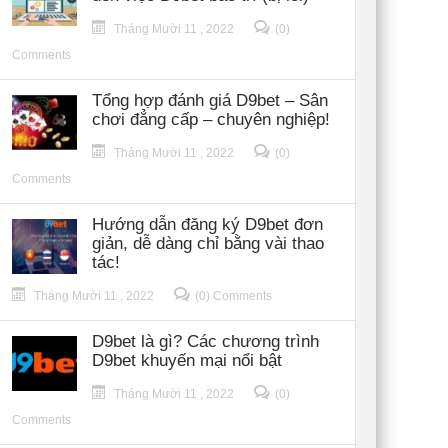
Tháng Mười 11 , 2022
(0)
Comments
Tổng hợp đánh giá D9bet – Sân
chơi đẳng cấp – chuyên nghiệp!
Tháng Mười 11 , 2022
(0)
Comments
Hướng dẫn đăng ký D9bet đơn
giản, dễ dàng chỉ bằng vài thao
tác!
Tháng Mười 11 , 2022
(0) Comments
D9bet là gì? Các chương trình
D9bet khuyến mại nổi bật
Tháng Mười 11 , 2022
(0)
Comments