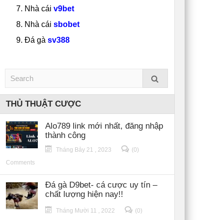
Nhà cái
v9bet
Nhà cái
sbobet
Đá gà
sv388
THỦ THUẬT CƯỢC
Alo789 link mới nhất, đăng nhập
thành công
Tháng Bảy 21 , 2023
(0)
Comments
Đá gà D9bet- cá cược uy tín –
chất lượng hiện nay!!
Tháng Mười 11 , 2022
(0)