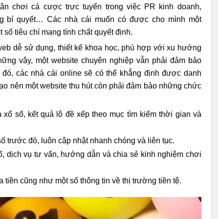
 sân chơi cá cược trực tuyến trong việc PR kinh doanh,
 bí quyết… Các nhà cái muốn có được cho mình một
̣t số tiêu chí mang tính chất quyết định.
web dễ sử dụng, thiết kế khoa học, phù hợp với xu hướng
̃ng vậy, một website chuyên nghiệp vẫn phải đảm bảo
đó, các nhà cái online sẽ có thể khẳng định được danh
̣c tạo nên một website thu hút còn phải đảm bảo những chức
xổ số, kết quả lô đề xếp theo mục tìm kiếm thời gian và
số trước đó, luôn cập nhật nhanh chóng và liên tục.
ố, dịch vụ tư vấn, hướng dẫn và chia sẻ kinh nghiệm chơi
a tiền cũng như một số thông tin về thị trường tiền tệ.