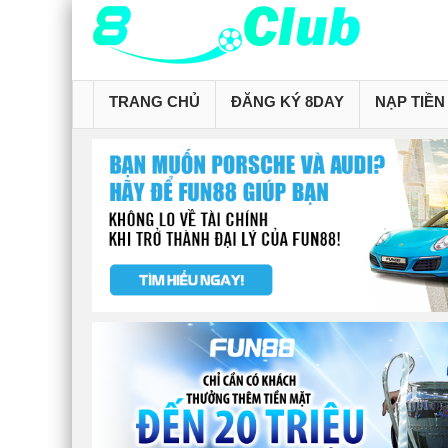
TRANG CHỦ
ĐĂNG KÝ 8DAY
NẠP TIỀN