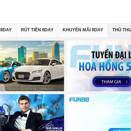
 8DAY
RÚT TIỀN 8DAY
KHUYẾN MÃI 8DAY
THỦ TH