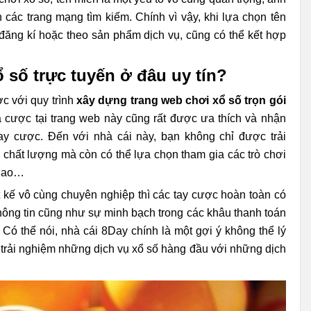
n các trang mạng tìm kiếm. Chính vì vậy, khi lựa chọn tên
ng kí hoặc theo sản phẩm dịch vụ, cũng có thể kết hợp
 số trực tuyến ở đâu uy tín?
̣c với quy trình
xây dựng trang web chơi xổ số trọn gói
́ cược tại trang web này cũng rất được ưa thích và nhận
ay cược. Đến với nhà cái này, bạn không chỉ được trải
ất lượng mà còn có thể lựa chọn tham gia các trò chơi
 thao…
t kế vô cùng chuyên nghiệp thì các tay cược hoàn toàn có
́c thông tin cũng như sự minh bạch trong các khâu thanh toán
 thể nói, nhà cái 8Day chính là một gợi ý không thể lý
i nghiệm những dịch vụ xổ số hàng đầu với những dịch