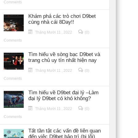
Comments
Khám phá các trò chơi D9bet
cùng nhà cái 8Day!!
Tháng Mười 11 , 2022
(0)
Comments
Tìm hiểu về sòng bạc D9bet và
trang chủ uy tín nhất hiện nay
Tháng Mười 11 , 2022
(0)
Comments
Tìm hiểu về D9bet đại lý –Làm
đại lý D9bet có khó không?
Tháng Mười 11 , 2022
(0)
Comments
Tất tần tật các vấn đề liên quan
đến việc D9bet bảo trì (bị lỗi)