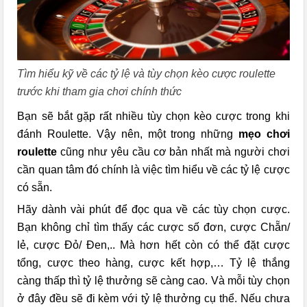
Tìm hiểu kỹ về các tỷ lệ và tùy chọn kèo cược roulette
trước khi tham gia chơi chính thức
Bạn sẽ bắt gặp rất nhiều tùy chọn kèo cược trong khi
đánh Roulette. Vậy nên, một trong những
mẹo chơi
roulette
cũng như yêu cầu cơ bản nhất mà người chơi
cần quan tâm đó chính là việc tìm hiểu về các tỷ lệ cược
có sẵn.
Hãy dành vài phút để đọc qua về các tùy chọn cược.
Bạn không chỉ tìm thấy các cược số đơn, cược Chẵn/
lẻ, cược Đỏ/ Đen,.. Mà hơn hết còn có thể đặt cược
tổng, cược theo hàng, cược kết hợp,… Tỷ lệ thắng
càng thấp thì tỷ lệ thưởng sẽ càng cao. Và mỗi tùy chọn
ở đây đều sẽ đi kèm với tỷ lệ thưởng cụ thể. Nếu chưa