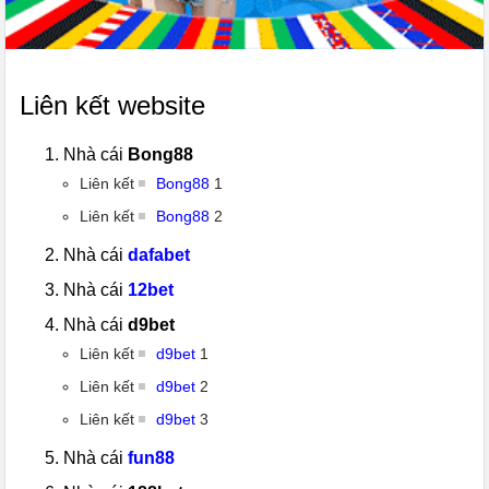
Liên kết website
Nhà cái
Bong88
Liên kết
Bong88
1
Liên kết
Bong88
2
Nhà cái
dafabet
Nhà cái
12bet
Nhà cái
d9bet
Liên kết
d9bet
1
Liên kết
d9bet
2
Liên kết
d9bet
3
Nhà cái
fun88