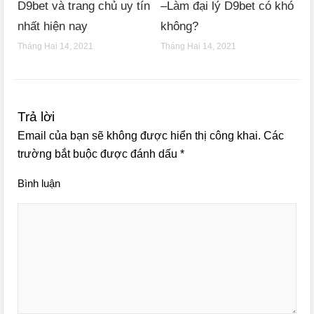
D9bet và trang chủ uy tín
–Làm đại lý D9bet có khó
nhất hiện nay
không?
Tháng Hai 14, 2021
Tháng Hai 14, 2021
Trả lời
Email của bạn sẽ không được hiển thị công khai.
Các
trường bắt buộc được đánh dấu
*
Bình luận