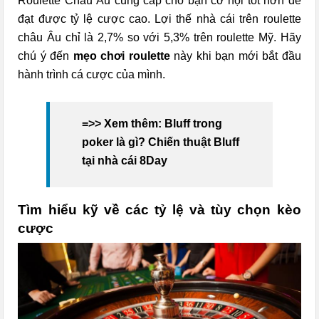
Roulette Châu Âu cung cấp cho bạn cơ hội tốt hơn để
đạt được tỷ lệ cược cao. Lợi thế nhà cái trên roulette
châu Âu chỉ là 2,7% so với 5,3% trên roulette Mỹ. Hãy
chú ý đến
mẹo chơi roulette
này khi bạn mới bắt đầu
hành trình cá cược của mình.
=>> Xem thêm:
Bluff trong
poker là gì? Chiến thuật Bluff
tại nhà cái 8Day
Tìm hiểu kỹ về các tỷ lệ và tùy chọn kèo
cược