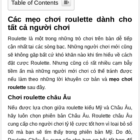
Table of Contents
Các
mẹo chơi roulette
dành cho
tất cả người chơi
Roulette là một trong những trò chơi trên bàn dễ tiếp
cận nhất tại các sòng bạc. Những người chơi mới cũng
sẽ không gặp bất cứ khó khăn nào khi tìm hiểu về cách
đặt cược Roulette. Nhưng cũng có rất nhiều cạm bẫy
tiềm ẩn mà những người mới chơi có thể tránh được
nếu làm theo những lời khuyên cơ bản và
mẹo chơi
roulette
sau đây.
Chơi roulette châu Âu
Nếu được lựa chọn giữa roulette kiểu Mỹ và Châu Âu,
hãy luôn chọn phiên bản Châu Âu. Roulette châu Âu
cung cấp cho người chơi tỷ lệ cược tốt hơn vì loại bỏ số
00 mà bạn sẽ tìm thấy trong phiên bản Mỹ. Do đó,