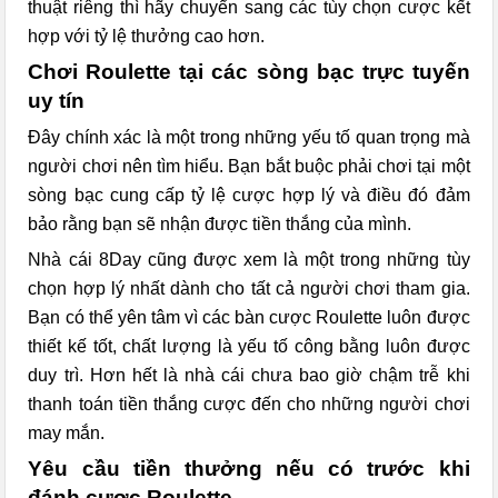
thuật riêng thì hãy chuyển sang các tùy chọn cược kết
hợp với tỷ lệ thưởng cao hơn.
Chơi Roulette tại các sòng bạc trực tuyến
uy tín
Đây chính xác là một trong những yếu tố quan trọng mà
người chơi nên tìm hiểu. Bạn bắt buộc phải chơi tại một
sòng bạc cung cấp tỷ lệ cược hợp lý và điều đó đảm
bảo rằng bạn sẽ nhận được tiền thắng của mình.
Nhà cái 8Day cũng được xem là một trong những tùy
chọn hợp lý nhất dành cho tất cả người chơi tham gia.
Bạn có thể yên tâm vì các bàn cược Roulette luôn được
thiết kế tốt, chất lượng là yếu tố công bằng luôn được
duy trì. Hơn hết là nhà cái chưa bao giờ chậm trễ khi
thanh toán tiền thắng cược đến cho những người chơi
may mắn.
Yêu cầu tiền thưởng nếu có trước khi
đánh cược Roulette