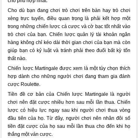
cho phù hợp nhất.
Cho dù bạn đang chơi trò chơi trên bàn hay trò chơi
xèng trực tuyến, điều quan trọng là phải kết hợp một
trong những chiến lược cá cược và cờ bạc tốt nhất vào
trò chơi của bạn. Chiến lược quản lý tài khoản ngân
hàng không chỉ kéo dài thời gian chơi của bạn mà còn
giúp bạn có kỷ luật và tránh phải theo đuổi bất kỳ tổn
thất nào.
Chiến lược Martingale được xem là một tùy chọn thích
hợp dành cho những người chơi đang tham gia đánh
cược Roulette.
Tiền đề cơ bản của Chiến lược Martingale là người
chơi nên đặt cược nhiều hơn sau mỗi lần thua. Chiến
lược có hiệu lực ngay sau khi người chơi thua vòng
đầu tiên của họ. Từ đây, người chơi nên nhân đôi số
tiền đặt cược của họ sau mỗi lần thua cho đến khi họ
thắng một ván cược.