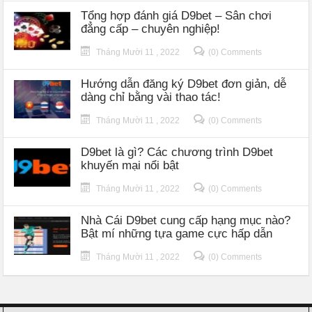
Tổng hợp đánh giá D9bet – Sân chơi
đẳng cấp – chuyên nghiệp!
Tháng Mười 11 , 2022
(0) Comments
Hướng dẫn đăng ký D9bet đơn giản, dễ
dàng chỉ bằng vài thao tác!
Tháng Mười 11 , 2022
(0) Comments
D9bet là gì? Các chương trình D9bet
khuyến mại nổi bật
Tháng Mười 11 , 2022
(0) Comments
Nhà Cái D9bet cung cấp hạng mục nào?
Bật mí những tựa game cực hấp dẫn
Tháng Mười 11 , 2022
(0) Comments