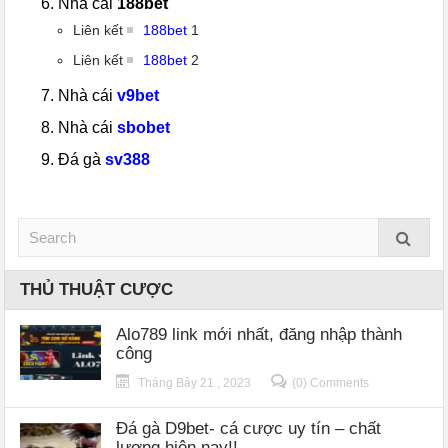
Nhà cái
188bet
Liên kết
188bet
1
Liên kết
188bet
2
Nhà cái
v9bet
Nhà cái
sbobet
Đá gà
sv388
THỦ THUẬT CƯỢC
Alo789 link mới nhất, đăng nhập thành
công
Tháng Bảy 21 , 2023
(0) Comments
Đá gà D9bet- cá cược uy tín – chất
lượng hiện nay!!